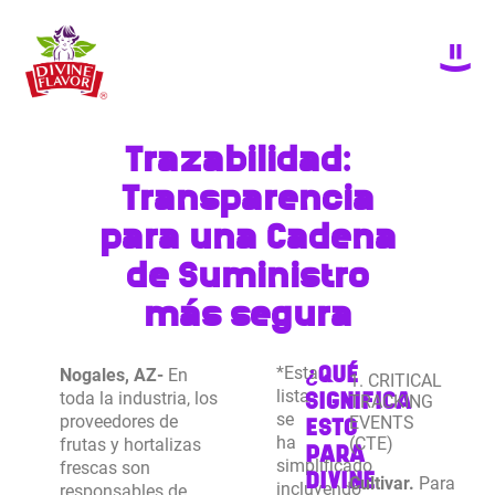
Trazabilidad:
Transparencia
para una Cadena
de Suministro
más segura
¿QUÉ
*Esta
Nogales, AZ-
En
1. CRITICAL
lista
SIGNIFICA
toda la industria, los
TRACKING
se
proveedores de
EVENTS
ESTO
ha
(CTE)
frutas y hortalizas
PARA
simplificado
frescas son
DIVINE
Cultivar.
Para
incluyendo
responsables de