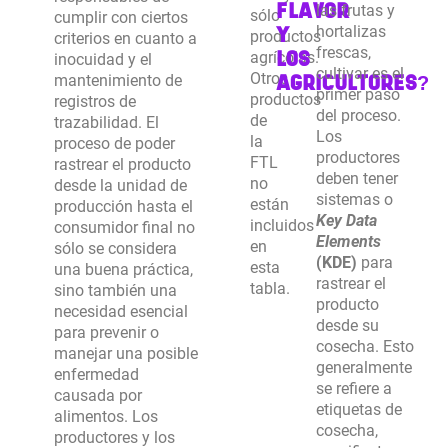
FLAVOR
las frutas y
sólo
cumplir con ciertos
Y
hortalizas
productos
criterios en cuanto a
frescas,
LOS
agrícolas.
inocuidad y el
cultivar es el
Otros
AGRICULTORES?
mantenimiento de
primer paso
productos
registros de
del proceso.
de
trazabilidad. El
Los
la
proceso de poder
productores
FTL
rastrear el producto
deben tener
no
desde la unidad de
sistemas o
están
producción hasta el
Key Data
incluidos
consumidor final no
Elements
en
sólo se considera
(KDE)
para
esta
una buena práctica,
rastrear el
tabla.
sino también una
producto
necesidad esencial
desde su
para prevenir o
cosecha. Esto
manejar una posible
generalmente
enfermedad
se refiere a
causada por
etiquetas de
alimentos. Los
cosecha,
productores y los