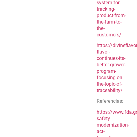
system-for-
tracking-
product-from-
the-farm-to-
the-
customers/
https://divineflav
flavor-
continues-its-
better-grower-
program-
focusing-on-
the-topic-of-
traceability/
Referencias:
https://www.fda.g
safety-
modernization-
act-