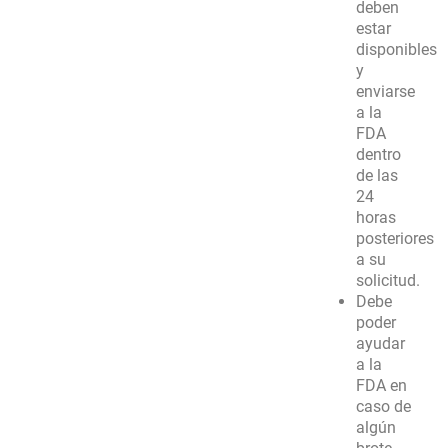
deben
estar
disponibles
y
enviarse
a la
FDA
dentro
de las
24
horas
posteriores
a su
solicitud.
Debe
poder
ayudar
a la
FDA en
caso de
algún