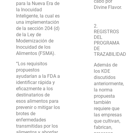
cabo por
para la Nueva Era de
Divine Flavor.
la Inocuidad
Inteligente, la cual es
una implementación
2.
de la sección 204 (d)
REGISTROS
de la Ley de
DEL
Modernización de
PROGRAMA
Inocuidad de los
DE
Alimentos (FSMA).
TRAZABILIDAD
“Los requisitos
Además de
propuestos
los KDE
ayudarían a la FDA a
discutidos
identificar rápida y
anteriormente,
eficazmente a los
la norma
destinatarios de
propuesta
esos alimentos para
también
prevenir o mitigar los
requiere que
brotes de
las empresas
enfermedades
que cultivan,
transmitidas por los
fabrican,
alimentos y abordar